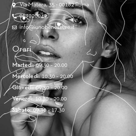
Via Matera, 35 - 00182 Roma
067020049
info@iunobenessere.it
Orari
Martedì:
09.30 – 20.00
Mercoledì:
10.30 – 20.00
Giovedì:
09.30 – 20.00
Venerdì:
10.30 – 20.00
Sabato:
09.30 – 17.30