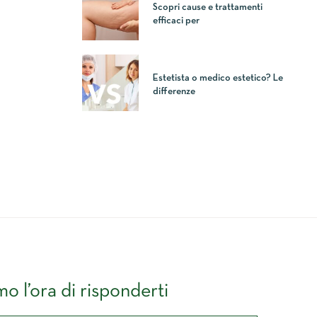
Scopri cause e trattamenti
efficaci per
Estetista o medico estetico? Le
differenze
o l’ora di risponderti