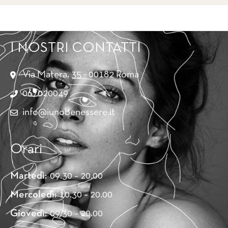
I NOSTRI CONTATTI
Via Matera, 35 - 00182 Roma
067020049
info@iunobenessere.it
Orari
Martedì:
09.30 – 20.00
Mercoledì:
10.30 – 20.00
Giovedì:
09.30 – 20.00