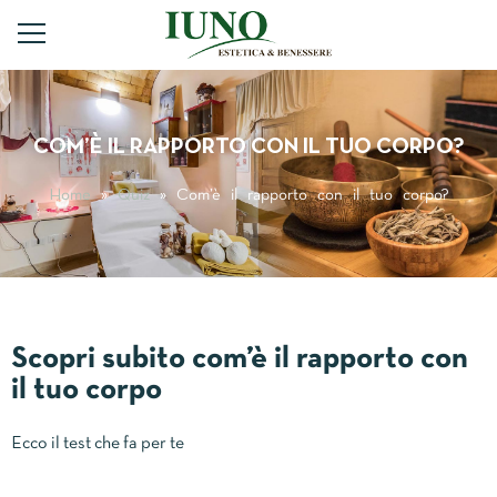
COM’È IL RAPPORTO CON IL TUO CORPO?
Home
»
Quiz
»
Com’è il rapporto con il tuo corpo?
Scopri subito com’è il rapporto con
il tuo corpo
Ecco il test che fa per te